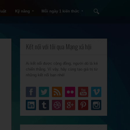
luật
Kỹ năng
Mỗi ngày 1 kiến thức
Kết nối với tôi qua Mạng xã hội
Ai kết nối được cộng đồng, người đó là kẻ
chiến thằng. Vì vậy, hãy cùng tạo giá trị từ
những kết nối bạn nhé!