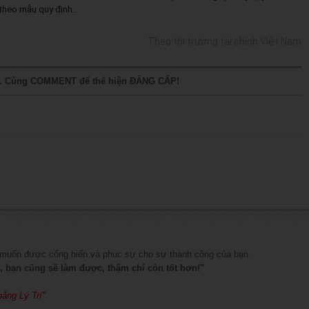
 theo mẫu quy định…
Theo thị trường tài chính Việt Nam
E. Cùng COMMENT để thể hiện ĐẲNG CẤP!
g muốn được cống hiến và phục sự cho sự thành công của bạn.
 bạn cũng sẽ làm được, thậm chí còn tốt hơn!"
ằng Lý Trí"