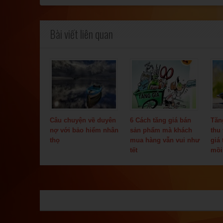
Bài viết liên quan
Câu chuyện về duyên
6 Cách tăng giá bán
Tăn
nợ với bảo hiểm nhân
sản phẩm mà khách
thu
thọ
mua hàng vẫn vui như
giá
tết
mồi