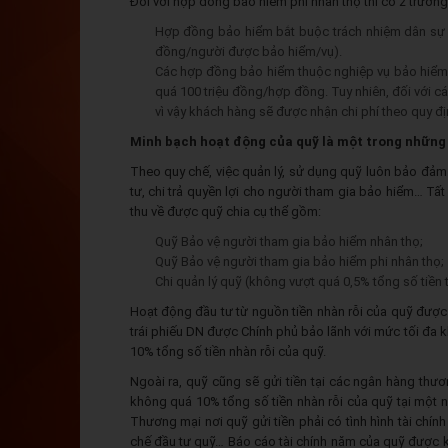
Đối với hợp đồng bảo hiểm phi nhân thọ thì có 2 trường 
Hợp đồng bảo hiểm bắt buộc trách nhiệm dân sự của
đồng/người được bảo hiểm/vụ).
Các hợp đồng bảo hiểm thuộc nghiệp vụ bảo hiểm 
quá 100 triệu đồng/hợp đồng. Tuy nhiên, đối với c
vì vậy khách hàng sẽ được nhận chi phí theo quy đị
Minh bạch hoạt động của quỹ là một trong những
Theo quy chế, việc quản lý, sử dụng quỹ luôn bảo đảm 
tư, chi trả quyền lợi cho người tham gia bảo hiểm… Tấ
thu về được quỹ chia cụ thể gồm:
Quỹ Bảo vệ người tham gia bảo hiểm nhân thọ;
Quỹ Bảo vệ người tham gia bảo hiểm phi nhân thọ;
Chi quản lý quỹ (không vượt quá 0,5% tổng số tiền 
Hoạt động đầu tư từ nguồn tiền nhàn rỗi của quỹ được 
trái phiếu DN được Chính phủ bảo lãnh với mức tối đa 
10% tổng số tiền nhàn rỗi của quỹ.
Ngoài ra, quỹ cũng sẽ gửi tiền tại các ngân hàng thư
không quá 10% tổng số tiền nhàn rỗi của quỹ tại một 
Thương mại nơi quỹ gửi tiền phải có tình hình tài chí
chế đầu tư quỹ… Báo cáo tài chính năm của quỹ được k