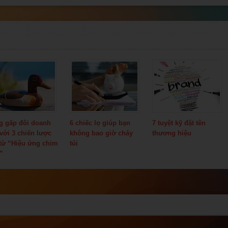
g gấp đôi doanh
6 chiếc lọ giúp bạn
7 tuyệt kỹ đặt tên
 với 3 chiến lược
không bao giờ cháy
thương hiệu
 từ “Hiệu ứng chim
túi
”