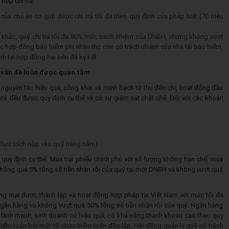
hợp chi trả:
 chủ xe cơ giới được chi trả tối đa theo quy định của pháp luật (70 triệu
khác, quỹ chi trả tối đa 80% mức trách nhiệm của DNBH, nhưng không vượt
ác hợp đồng bảo hiểm phi nhân thọ còn có trách nhiệm của nhà tái bảo hiểm,
nh tại hợp đồng hai bên đã ký kết.
 vấn đề luôn được quan tâm
nguyên tắc hiệu quả, công khai và minh bạch từ thu đến chi, hoạt động đầu
t cả đều được quy định cụ thể và có sự giám sát chặt chẽ. Đối với các khoản
thực trích nộp vào quỹ hằng năm).
quy định cụ thể: Mua trái phiếu chính phủ với số lượng không hạn chế; mua
không quá 5% tổng số tiền nhàn rỗi của quỹ tại một DNBH và không vượt quá
ơng mại được thành lập và hoạt động hợp pháp tại Việt Nam với mức tối đa
ngân hàng và không vượt quá 50% tổng số tiền nhàn rỗi của quỹ. Ngân hàng
nh lành mạnh, kinh doanh có hiệu quả, có khả năng thanh khoản cao theo quy
iểm toán bởi một tổ chức kiểm toán độc lập. Hội đồng quản lý quỹ có trách