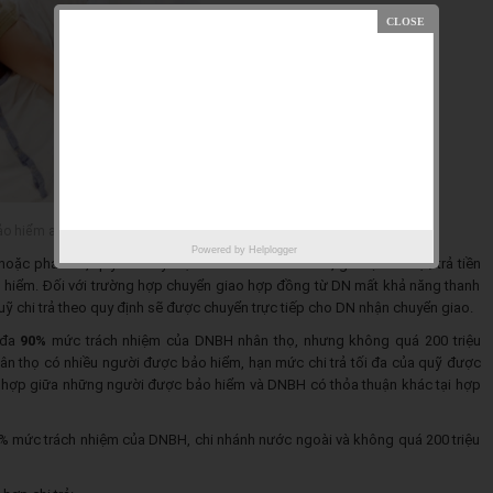
o hiểm an tâm hơn về quyền lợi của mình
Powered by
Helplogger
ặc phá sản, quỹ sẽ thay mặt DN trả tiền bảo hiểm, giá trị hoàn lại; trả tiền
o hiểm. Đối với trường hợp chuyển giao hợp đồng từ DN mất khả năng thanh
ỹ chi trả theo quy định sẽ được chuyển trực tiếp cho DN nhận chuyển giao.
 đa
90%
mức trách nhiệm của DNBH nhân thọ, nhưng không quá 200 triệu
 thọ có nhiều người được bảo hiểm, hạn mức chi trả tối đa của quỹ được
g hợp giữa những người được bảo hiểm và DNBH có thỏa thuận khác tại hợp
0% mức trách nhiệm của DNBH, chi nhánh nước ngoài và không quá 200 triệu